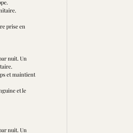
ppe.
nitaire.
re prise en 
par nuit. Un 
taire.
ps et maintient 
nguine et le 
par nuit. Un 