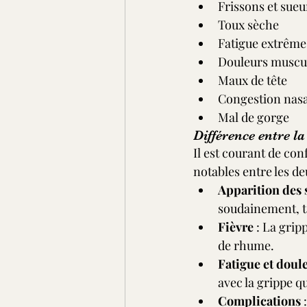
Frissons et sueu
Toux sèche
Fatigue extrême
Douleurs muscula
Maux de tête
Congestion nasa
Mal de gorge
Différence entre la
Il est courant de con
notables entre les de
Apparition des
soudainement, t
Fièvre
 : La grip
de rhume.
Fatigue et doul
avec la grippe q
Complications
 