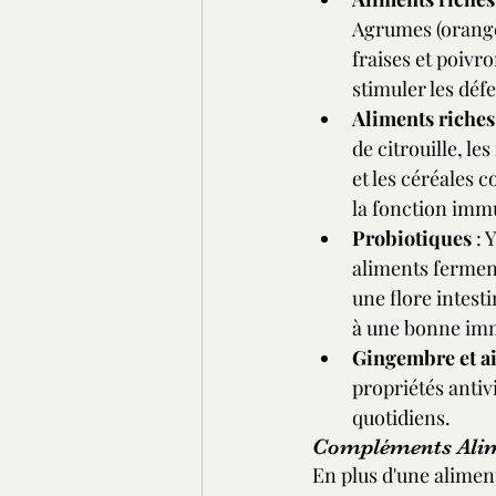
Agrumes (oranges
fraises et poivr
stimuler les déf
Aliments riches
de citrouille, le
et les céréales 
la fonction immu
Probiotiques
 : 
aliments fermen
une flore intesti
à une bonne im
Gingembre et ai
propriétés antivi
quotidiens.
Compléments Alim
En plus d'une alimen