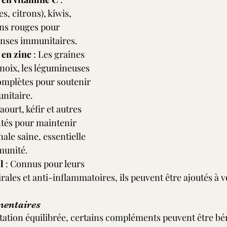
, citrons), kiwis, 
ons rouges pour 
enses immunitaires.
 en zinc
 : Les graines 
s noix, les légumineuses 
complètes pour soutenir 
nitaire.
Yaourt, kéfir et autres 
tés pour maintenir 
nale saine, essentielle 
munité.
l
 : Connus pour leurs 
rales et anti-inflammatoires, ils peuvent être ajoutés à v
entaires
tation équilibrée, certains compléments peuvent être bé