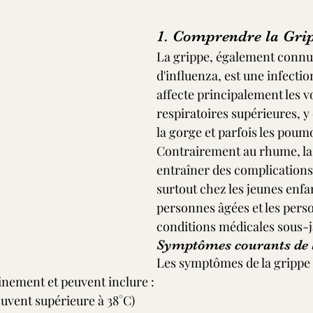
 5.
1. Comprendre la Gri
La grippe, également connu
d'influenza, est une infection
affecte principalement les v
respiratoires supérieures, y
la gorge et parfois les poum
Contrairement au rhume, la 
entraîner des complications
surtout chez les jeunes enfan
personnes âgées et les pers
conditions médicales sous-j
Symptômes courants de l
Les symptômes de la grippe 
nement et peuvent inclure :
ouvent supérieure à 38°C)