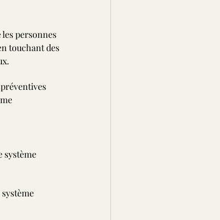
e les personnes 
en touchant des 
ux.
préventives 
ème 
e système 
 système 