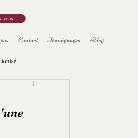
z-vous
pos
Contact
Témoignages
Blog
 ionisé
d'une