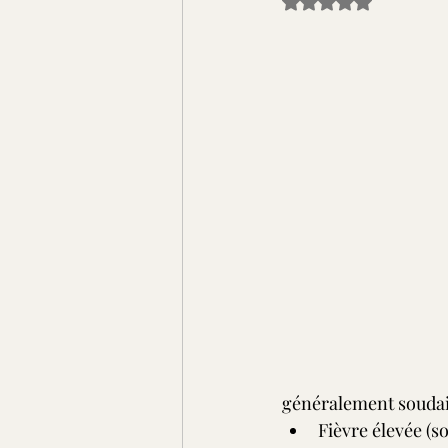
Noté NaN étoiles sur
généralement soudai
Fièvre élevée (s