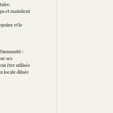
taire.
ps et maintient 
nguine et le 
l'immunité :
our ses 
eut être utilisée 
n locale diluée 