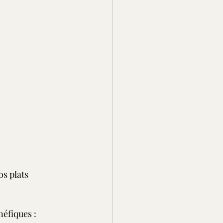
os plats 
néfiques :