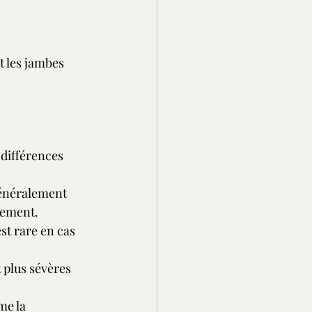
t les jambes
 différences 
généralement 
vement.
st rare en cas 
 plus sévères 
me la 