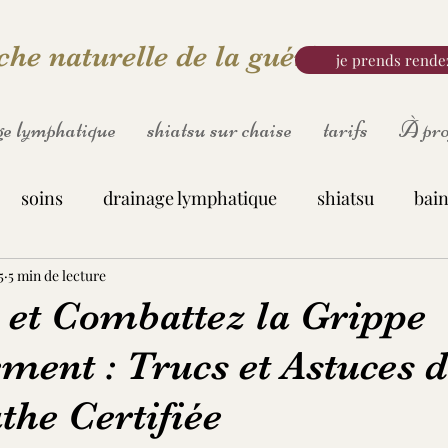
he naturelle de la guérison
je prends rende
e lymphatique
shiatsu sur chaise
tarifs
À pro
soins
drainage lymphatique
shiatsu
bain
5
5 min de lecture
 et Combattez la Grippe
ment : Trucs et Astuces 
the Certifiée