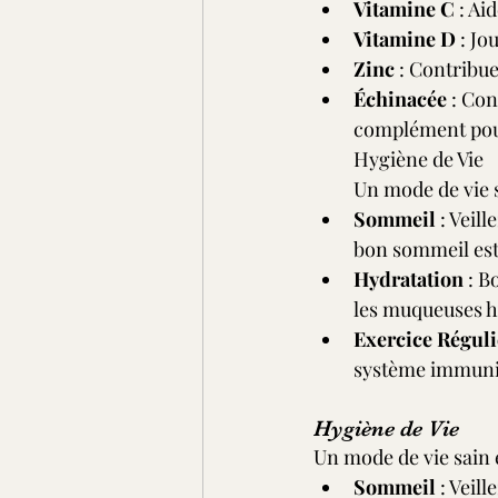
Vitamine C
 : Ai
Vitamine D
 : J
Zinc
 : Contribue
Échinacée
 : Co
complément pour 
Hygiène de Vie
Un mode de vie s
Sommeil
 : Veil
bon sommeil est
Hydratation
 : B
les muqueuses h
Exercice Réguli
système immuni
Hygiène de Vie
Un mode de vie sain e
Sommeil
 : Veil