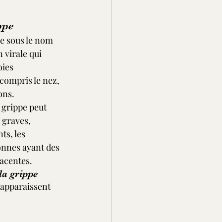
ppe
e sous le nom 
 virale qui 
oies 
 compris le nez, 
ons. 
grippe peut 
 graves, 
ts, les 
onnes ayant des 
acentes.
a grippe
apparaissent 