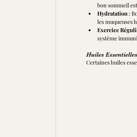
bon sommeil est
Hydratation
 : B
les muqueuses h
Exercice Réguli
système immuni
Huiles Essentielle
Certaines huiles esse