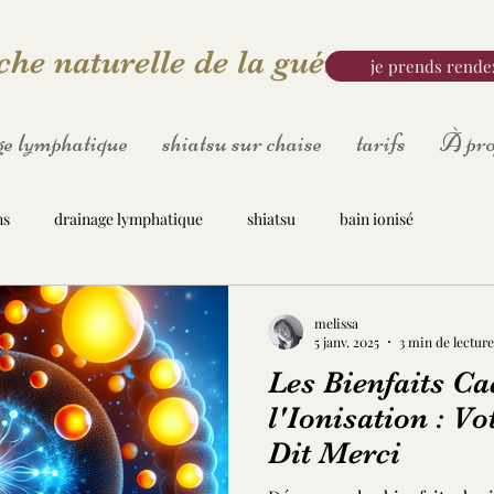
he naturelle de la guérison
je prends rende
e lymphatique
shiatsu sur chaise
tarifs
À pro
ns
drainage lymphatique
shiatsu
bain ionisé
melissa
5 janv. 2025
3 min de lecture
Les Bienfaits Ca
l'Ionisation : V
Dit Merci