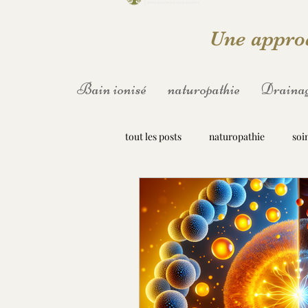
Une approc
Bain ionisé
naturopathie
Drainag
tout les posts
naturopathie
soi