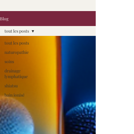
Blog
tout les posts
tout les posts
naturopathie
soins
drainage
lymphatique
shiatsu
bain ionisé